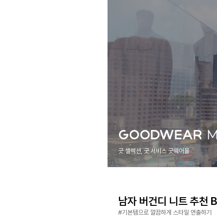
굿 셀렉션, 굿 서비스 굿웨어몰
남자 버건디 니트 추천 Be
#기본템으로 깔끔하게 스타일 연출하기