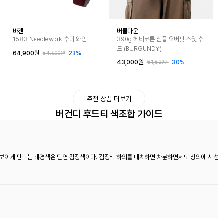
바켄
버클다운
1583 Needlework 후디 와인
390g 헤비코튼 심플 오버핏 스웻 후
드 (BURGUNDY)
64,900원
23%
84,900원
43,000원
30%
61,820원
추천 상품 더보기
버건디 후드티 색조합 가이드
돋보이게 만드는 배경색은 단연 검정색이다. 검정색 하의를 매치하면 차분하면서도 상의에 시선