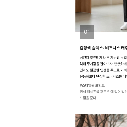
01
검정색 슬랙스: 비즈니스 캐
버건디 후드티가 너무 가벼워 보일
택해 무게감을 잡아보자. 빳빳하게
면서도 깔끔한 인상을 주므로 가벼
운동화보다 단정한 스니커즈를 매치
#스타일링 포인트
흰색 티셔츠를 후드 안에 입어 밑
느낌을 준다.