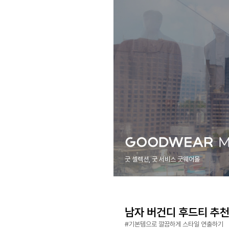
굿 셀렉션, 굿 서비스 굿웨어몰
남자 버건디 후드티 추천 B
#기본템으로 깔끔하게 스타일 연출하기