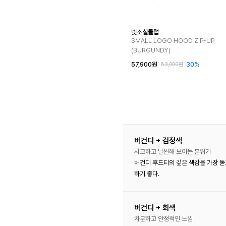
넷소셜클럽
SMALL LOGO HOOD ZIP-UP
(BURGUNDY)
57,900원
30%
83,000원
버건디 + 검정색
시크하고 날씬해 보이는 분위기
버건디 후드티의 깊은 색감을 가장 
하기 좋다.
버건디 + 회색
차분하고 안정적인 느낌