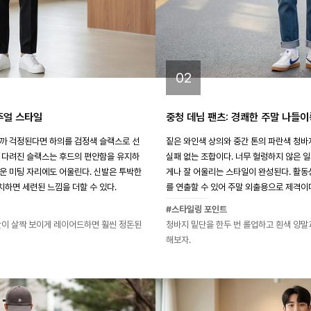
02
주얼 스타일
중청 데님 팬츠: 경쾌한 주말 나들이
까 걱정된다면 하의를 검정색 슬랙스로 선
짙은 와인색 상의와 중간 톤의 파란색 청바
 다려진 슬랙스는 후드의 편안함을 유지하
실패 없는 조합이다. 너무 헐렁하지 않은 
운 미팅 자리에도 어울린다. 신발은 투박한
게나 잘 어울리는 스타일이 완성된다. 활
하면 세련된 느낌을 더할 수 있다.
를 연출할 수 있어 주말 외출용으로 제격이
#스타일링 포인트
단이 살짝 보이게 레이어드하면 훨씬 정돈된
청바지 밑단을 한두 번 롤업하고 흰색 양말
해보자.