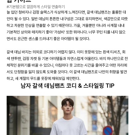
#기본템으로 깔끔하게 스타일 연출하기
늘 입던 청바지나 검정 슬랙스가 식상하게 느껴진다면, 갈색 데님팬츠는 훌륭한 대
안이 될 수 있다. 일반 데님의 튼튼한 내구성은 그대로 유지하면서, 색감만으로 따뜻
하고 차분한 인상을 연출할 수 있기 때문이다. 가을, 겨울뿐만 아니라 사계절 내내
기본적인 상의와 매치하기 좋아 '가성비' 또한 뛰어나다. 너무 꾸민 티를 내지 않으
면서도 은근한 센스를 드러내기 좋은 아이템이 될 것이다.
갈색 데님 바지는 의외로 코디하기 어렵지 않다. 이미 옷장에 있는 흰색 티셔츠, 회
색 맨투맨, 검정 자켓 등 기본 아이템들과 자연스럽게 어울린다. 바지 하나만으로 전
체적인 분위기를 바꿀 수 있으니, 아침마다 옷 고르는 시간을 줄여주고 어떤 자리에
서도 단정함을 잃지 않도록 도와줄 것이다. 이 갈색 데님팬츠로 나만의 취향을 발견
하고, 새 계절의 무드를 옷장에 채워보길 제안한다.
남자 갈색 데님팬츠 코디 & 스타일링 TIP