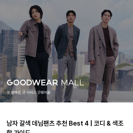
굿 셀렉션, 굿 서비스 굿웨어몰
남자 갈색 데님팬츠 추천 Best 4 | 코디 & 색조
합 가이드