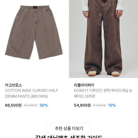
카고브로스
리플라이퍼키
COTTON WIDE CURVED HALF
EG8611 디파인드 원턱 와이드데님 논
DENIM PANTS (BROWN)
페이드 브라운
66,500원
30%
54,900원
10%
95,000원
61,000원
추천 상품 더보기
갈색 데님팬츠 색조합 가이드