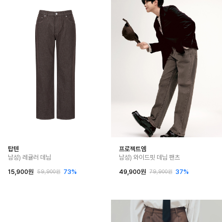
탑텐
프로젝트엠
남성) 레귤러 데님
남성) 와이드핏 데님 팬츠
15,900원
73%
49,900원
37%
59,900원
79,900원