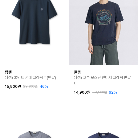
탑텐
폴햄
남성) 쿨먼트 폰테 그래픽 T (반팔)
남성) 코튼 보스턴 빈티지 그래픽 반팔
티
15,900원
46%
29,900원
14,900원
62%
39,900원