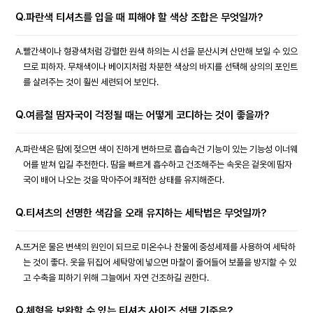
Q.
파란색 티셔츠를 입을 때 피해야 할 색상 조합은 무엇일까?
A.
빨간색이나 형광색처럼 강렬한 원색 하의는 시선을 분산시켜 산만해 보일 수 있으
므로 피하자. 무채색이나 베이지처럼 차분한 색상의 바지를 선택해 상의의 포인트
를 살려주는 것이 훨씬 세련되어 보인다.
Q.
여름철 땀자국이 걱정될 때는 어떻게 코디하는 것이 좋을까?
A.
파란색은 땀에 젖으면 색이 진하게 변하므로 흡습속건 기능이 있는 기능성 이너웨
어를 받쳐 입길 추천한다. 땀을 빠르게 흡수하고 건조해주는 속옷은 겉옷에 땀자
국이 배어 나오는 것을 막아주어 쾌적한 상태를 유지해준다.
Q.
티셔츠의 선명한 색감을 오래 유지하는 세탁법은 무엇일까?
A.
뜨거운 물은 변색의 원인이 되므로 미온수나 찬물에 중성세제를 사용하여 세탁하
는 것이 좋다. 옷을 뒤집어 세탁망에 넣으면 마찰이 줄어들어 보풀을 방지할 수 있
고 수축을 피하기 위해 그늘에서 자연 건조하길 권한다.
Q.
체형을 보완할 수 있는 티셔츠 사이즈 선택 기준은?