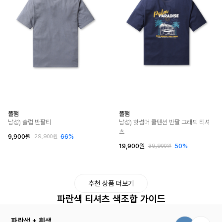
폴햄
폴햄
남성) 슬럽 반팔티
남성) 핫썸머 쿨텐션 반팔 그래픽 티셔
츠
9,900원
66%
29,900원
19,900원
50%
39,900원
추천 상품 더보기
파란색 티셔츠 색조합 가이드
파란색 + 흰색