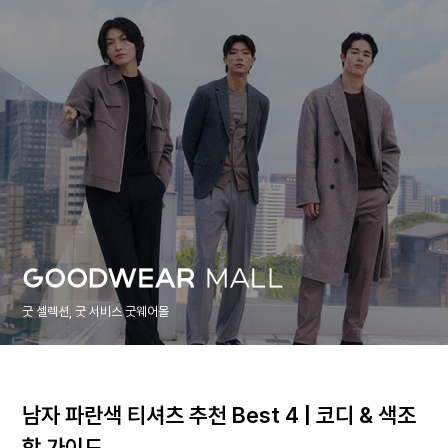
굿 셀렉션, 굿 서비스 굿웨어몰
남자 파란색 티셔츠 추천 Best 4 | 코디 & 색조
합 가이드