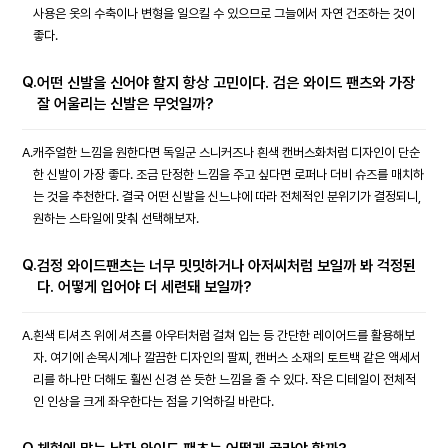
사용은 옷의 수축이나 변형을 일으킬 수 있으므로 그늘에서 자연 건조하는 것이
좋다.
Q.
어떤 신발을 신어야 할지 항상 고민이다. 검은 와이드 팬츠와 가장
잘 어울리는 신발은 무엇일까?
A.
캐주얼한 느낌을 원한다면 독일군 스니커즈나 흰색 캔버스화처럼 디자인이 단순
한 신발이 가장 좋다. 조금 단정한 느낌을 주고 싶다면 로퍼나 더비 슈즈를 매치하
는 것을 추천한다. 결국 어떤 신발을 신느냐에 따라 전체적인 분위기가 결정되니,
원하는 스타일에 맞춰 선택해보자.
Q.
검정 와이드팬츠는 너무 밋밋하거나 아저씨처럼 보일까 봐 걱정된
다. 어떻게 입어야 더 세련돼 보일까?
A.
흰색 티셔츠 위에 셔츠를 아우터처럼 걸쳐 입는 등 간단한 레이어드를 활용해보
자. 여기에 손목시계나 깔끔한 디자인의 팔찌, 캔버스 소재의 토트백 같은 액세서
리를 하나만 더해도 훨씬 신경 쓴 듯한 느낌을 줄 수 있다. 작은 디테일이 전체적
인 인상을 크게 좌우한다는 점을 기억하길 바란다.
Q.