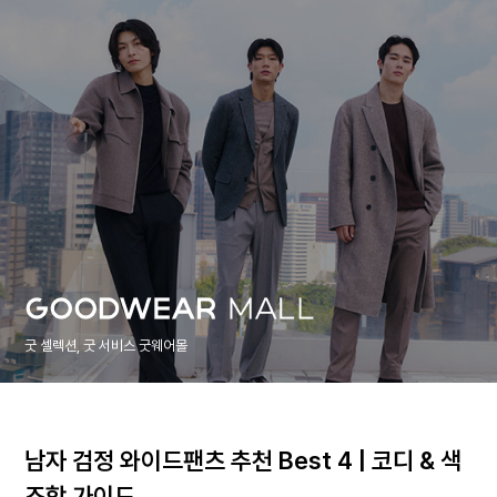
굿 셀렉션, 굿 서비스 굿웨어몰
남자 검정 와이드팬츠 추천 Best 4 | 코디 & 색
조합 가이드