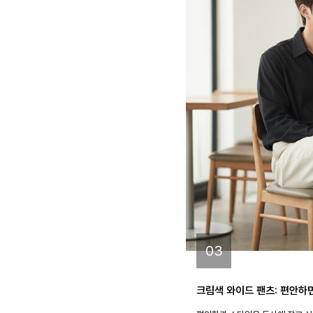
03
크림색 와이드 팬츠: 편안하