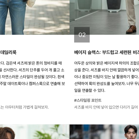
02
꾸 데일리룩
베이지 슬랙스: 부드럽고 세련된 비
다. 검은색 셔츠에 밝은 톤의 청바지를 매
어두운 상의와 밝은 베이지색 하의의 조합
 선사한다. 셔츠의 단추를 두어 개 풀고 소
상을 준다. 셔츠를 바지 안에 깔끔하게 넣
더 자연스러운 스타일이 완성될 것이다. 흰색
이나 중요한 미팅이 있는 날 활용하기 좋다
 주말 데이트룩이나 캠퍼스룩으로 연출해 보
선택하여 룩의 완성도를 높여보자. 너무 무
일을 연출할 수 있다.
#스타일링 포인트
츠는 아우터처럼 가볍게 걸쳐보자.
셔츠를 바지 안에 넣어 입으면 다리가 길어