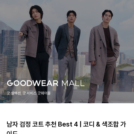
굿 셀렉션, 굿 서비스 굿웨어몰
남자 검정 코트 추천 Best 4 | 코디 & 색조합 가
이드