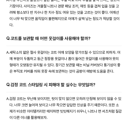
기장이다. 사이즈는 겨울철 니트나 경량 패딩 조끼, 재킷 등을 겹쳐 입을 것을 고
려해 평소보다 반 치수나 한 치수 정도 여유 있는 것을 고르는 것이 좋다. 어깨선
이 너무 딱 맞으면 움직임이 불편해지므로 어깨가 살짝 남는 정도가 적당할 것이
다.
Q.
코트를 보관할 때 어떤 옷걸이를 사용해야 할까?
A.
세탁소의 얇은 철사 옷걸이는 코트 어깨 모양을 망가뜨릴 수 있으므로 피하자. 어
깨 부분이 두툼하고 둥근 정장용 옷걸이나 폼이 들어간 옷걸이를 사용해야 옷의
형태가 오랫동안 유지될 수 있다. 장기간 보관할 때는 비닐 커버보다 통기성이 좋
은 부직포 커버를 씌워 옷장 속에 보관하는 것이 곰팡이 예방에 도움을 준다.
Q.
검정 코트 스타일링 시 피해야 할 실수는 무엇일까?
A.
검정 코트는 무난해 보이지만, 핏이 맞지 않으면 오히려 단정해 보이지 않을 수 있
다. 너무 크면 늘어져 보이고 너무 작으면 답답한 인상을 주기 때문이다. 또한 소
재가 비슷한 아이템끼리만 매치하면 밋밋해지기 쉬우니, 니트나 면 셔츠처럼 질감
이 다른 이너를 활용해보자.