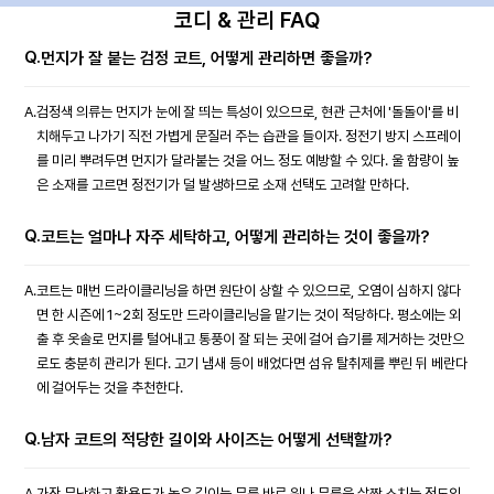
코디 & 관리 FAQ
Q.
먼지가 잘 붙는 검정 코트, 어떻게 관리하면 좋을까?
A.
검정색 의류는 먼지가 눈에 잘 띄는 특성이 있으므로, 현관 근처에 '돌돌이'를 비
치해두고 나가기 직전 가볍게 문질러 주는 습관을 들이자. 정전기 방지 스프레이
를 미리 뿌려두면 먼지가 달라붙는 것을 어느 정도 예방할 수 있다. 울 함량이 높
은 소재를 고르면 정전기가 덜 발생하므로 소재 선택도 고려할 만하다.
Q.
코트는 얼마나 자주 세탁하고, 어떻게 관리하는 것이 좋을까?
A.
코트는 매번 드라이클리닝을 하면 원단이 상할 수 있으므로, 오염이 심하지 않다
면 한 시즌에 1~2회 정도만 드라이클리닝을 맡기는 것이 적당하다. 평소에는 외
출 후 옷솔로 먼지를 털어내고 통풍이 잘 되는 곳에 걸어 습기를 제거하는 것만으
로도 충분히 관리가 된다. 고기 냄새 등이 배었다면 섬유 탈취제를 뿌린 뒤 베란다
에 걸어두는 것을 추천한다.
Q.
남자 코트의 적당한 길이와 사이즈는 어떻게 선택할까?
A.
가장 무난하고 활용도가 높은 길이는 무릎 바로 위나 무릎을 살짝 스치는 정도의