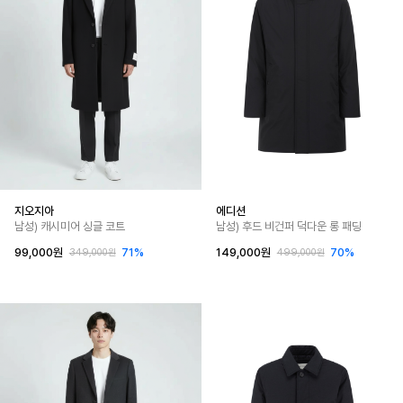
지오지아
에디션
남성) 캐시미어 싱글 코트
남성) 후드 비건퍼 덕다운 롱 패딩
99,000원
71%
149,000원
70%
349,000원
499,000원