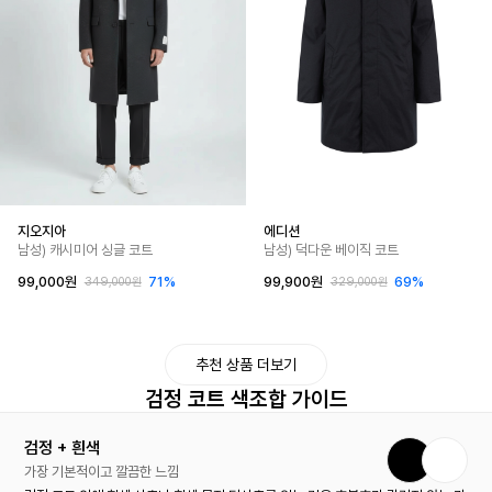
지오지아
에디션
남성) 캐시미어 싱글 코트
남성) 덕다운 베이직 코트
99,000원
71%
99,900원
69%
349,000원
329,000원
추천 상품 더보기
검정 코트 색조합 가이드
검정 + 흰색
가장 기본적이고 깔끔한 느낌