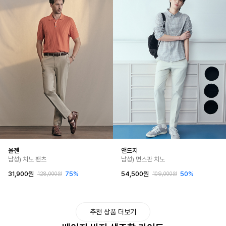
올젠
앤드지
남성) 치노 팬츠
남성) 면스판 치노
31,900원
75%
54,500원
50%
128,000원
109,000원
추천 상품 더보기