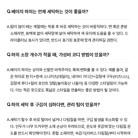
Q.
베이지 하의는 언제 세탁하는 것이 좋을까?
A.
땀이 많이 배는 계절에는 착용 후 바로 세탁하는 것이 바람직하다. 면 혹은 혼방
소재라면, 표백제 없이 세탁망에 넣어 세탁하여 색 유지에 도움을 줄 수 있다. 드
라이클리닝 표시가 있다면, 반드시 표기된 표준에 맞게 관리하길 권한다.
Q.
하의 소장 개수가 적을 때, 가성비 코디 방법이 있을까?
A.
베이지 하의는 상의와 신발만 바꿔주어도 룩에 변화를 줄 수 있다. 예를 들어, 같
은 하의로 흰 티+흰색 스니커즈(데일리), 네이비 가디건+검정색 구두(비즈니스),
검정색 후디+컬러 포인트 양말(놀이동산 나들이) 등 다양한 스타일링이 가능하
다. 이는 적은 옷으로도 폭넓은 스타일을 연출하는 좋은 방법이 될 것이다.
Q.
하의 세탁 후 구김이 심하다면, 관리 팁이 있을까?
A.
세탁기 탈수 후 바로 털어서 널거나 다림질을 하면, 구김 발생을 최소화할 수 있
다. 인두가 너무 뜨거우면 소재 손상이 우려되므로, 온도와 옷감에 맞는 다림질 온
도를 반드시 확인해야 한다. 혼합 소재라면, 속감기(리버스 다림질)부터 시작하여