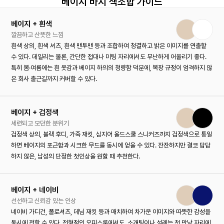
베이지 바지 색조합 가이드
베이지 + 흰색
깔끔하고 산뜻한 느낌
흰색 상의, 흰색 셔츠, 흰색 맨투맨 등과 조합하여 청결하고 밝은 이미지를 연출할
수 있다. 데일리는 물론, 간단한 접대나 미팅 자리에서도 무난하게 어울리기 좋다.
특히 봄·여름에는 흰 옷감과 베이지 하의의 청량함 덕분에, 복장 규정이 엄격하지 않
은 회사 출근길까지 커버할 수 있다.
베이지 + 검정색
세련되고 모던한 분위기
검정색 상의, 블랙 후디, 가죽 재킷, 심지어 올드스쿨 스니커즈까지 검정색으로 통일
하면 베이지의 포근함과 시크한 무드를 동시에 얻을 수 있다. 잔잔하지만 결코 답답
하지 않은, 남성의 단정한 첫인상을 원할 때 추천한다.
베이지 + 네이비
선선하고 신뢰감 있는 인상
네이비 가디건, 폴로셔츠, 데님 재킷 등과 매치하여 차가운 이미지와 따뜻한 감성을
동시에 전할 수 있다. 전형적인 오피스룩에서도, 소개팅이나 설레는 첫 만남 자리에