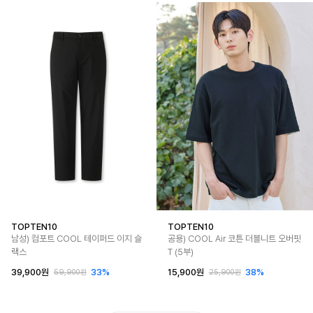
TOPTEN10
TOPTEN10
남성) 컴포트 COOL 테이퍼드 이지 슬
공용) COOL Air 코튼 더블니트 오버핏
랙스
T (5부)
39,900원
33%
15,900원
38%
59,900원
25,900원