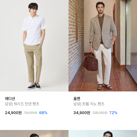
에디션
올젠
남성) 워시드 린넨 팬츠
남성) 트윌 치노 팬츠
24,900원
68%
34,900원
72%
79,000원
128,000원